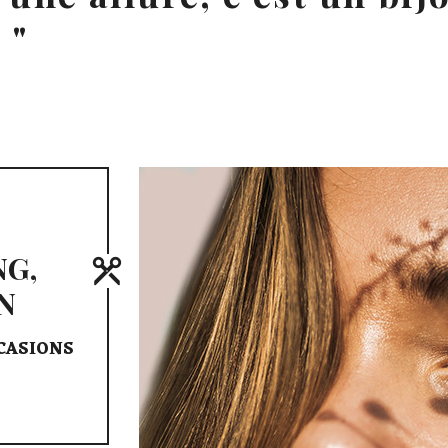
.
NG,
N
CASIONS