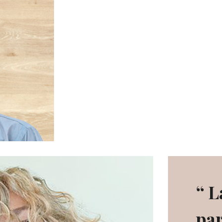
“ L
pa